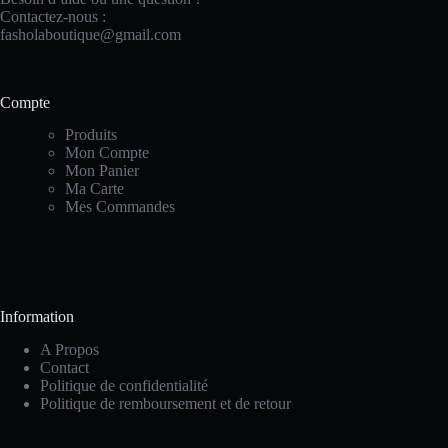
← Retour à la connexion
7PM
Contactez-nous :
Weekend:
fasholaboutique@gmail.com
10AM -
5PM
Compte
Produits
Mon Compte
Mon Panier
Ma Carte
Mes Commandes
Information
A Propos
Contact
Politique de confidentialité
Politique de remboursement et de retour