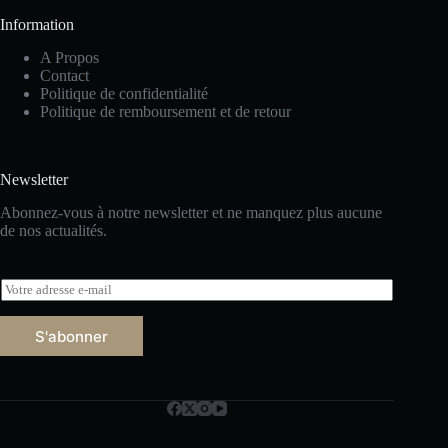
Information
A Propos
Contact
Politique de confidentialité
Politique de remboursement et de retour
Newsletter
Abonnez-vous à notre newsletter et ne manquez plus aucune
de nos actualités.
E
m
a
S'abonner
i
l
*